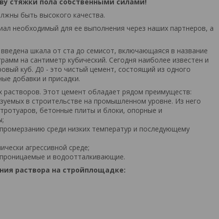
тву стяжки пола собственными силами!
олжны быть высокого качества.
ал необходимый для ее выполнения через наших партнеров, а
 введена шкала от ста до семисот, включающаяся в название
рамм на сантиметр кубический. Сегодня наиболее известен и
овый куб. Д0 - это чистый цемент, состоящий из одного
ые добавки и присадки.
 растворов. Этот цемент обладает рядом преимуществ:
ьзуемых в строительстве на промышленном уровне. Из него
тротуаров, бетонные плиты и блоки, опорные и
ы;
 промерзанию среди низких температур и последующему
ически агрессивной среде;
непроницаемые и водоотталкивающие.
ния раствора на стройплощадке: