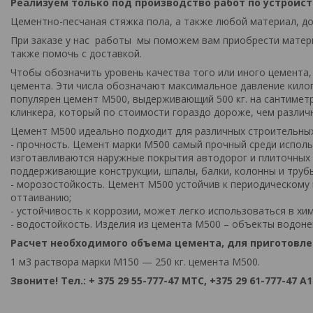
Реализуем только под производство работ по устройс
Цементно-песчаная стяжка пола, а также любой материал, д
При заказе у нас работы мы поможем вам приобрести матери
также помочь с доставкой.
Чтобы обозначить уровень качества того или иного цемента,
цемента. Эти числа обозначают максимальное давление килог
популярен цемент М500, выдерживающий 500 кг. на сантиметр
клинкера, который по стоимости гораздо дороже, чем различн
Цемент М500 идеально подходит для различных строительных
- прочность. Цемент марки М500 самый прочный среди испол
изготавливаются наружные покрытия автодорог и плиточных 
поддерживающие конструкции, шпалы, балки, колонны и труб
- морозостойкость. Цемент М500 устойчив к периодическому
оттаиванию;
- устойчивость к коррозии, может легко использоваться в хим
- водостойкость. Изделия из цемента М500 – объекты водо
Расчет необходимого объема цемента, для приготовле
1 м3 раствора марки М150 — 250 кг. цемента М500.
З
воните! Т
ел.: + 375 29 55-777-47 МТС, +375 29 61-777-47 A1